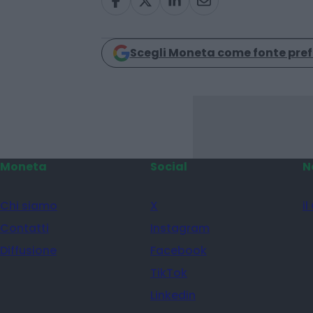
Condividi
Scegli Moneta come fonte pref
Moneta
Social
N
Chi siamo
X
il
Contatti
Instagram