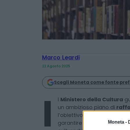
Marco Leardi
22 Agosto 2025
Scegli Moneta come fonte pref
Moneta -
l
Ministero della Cultura
gu