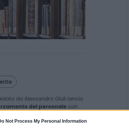
erita
Do Not Process My Personal Information
idato da Alessandro Giuli lancia