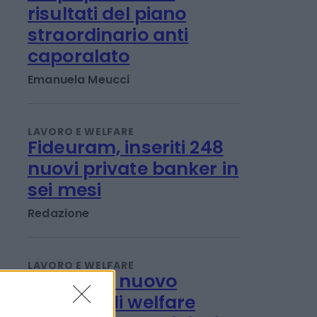
LAVORO E WELFARE
L'Inps presenta i
risultati del piano
straordinario anti
caporalato
Emanuela Meucci
LAVORO E WELFARE
Fideuram, inseriti 248
nuovi private banker in
sei mesi
Redazione