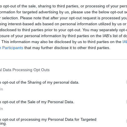
orzamento del personale
con
to opt-out of the sale, sharing to third parties, or processing of your per
gestione del patrimonio culturale e
formation for targeted advertising by us, please use the below opt-out s
apillare nei luoghi simbolo della
r selection. Please note that after your opt-out request is processed y
eing interest-based ads based on personal information utilized by us or
25 sono previste
2.700 nuove
disclosed to third parties prior to your opt-out. You may separately opt-
ato
tra assistenti e funzionari, un
losure of your personal information by third parties on the IAB’s list of
più ampio programma di
. This information may also be disclosed by us to third parties on the
IA
Participants
that may further disclose it to other third parties.
erno.
ni
l Data Processing Opt Outs
 arriva da un decreto del
o opt-out of the Sharing of my personal data.
tri (Dpcm), firmato dal ministro
In
aolo Zangrillo
, e dal ministro
o opt-out of the Sale of my Personal Data.
ncarlo Giorgetti
. Il Dpcm,
In
torizza complessivamente il
to opt-out of processing my Personal Data for Targeted
inate a 33 amministrazioni
ing.