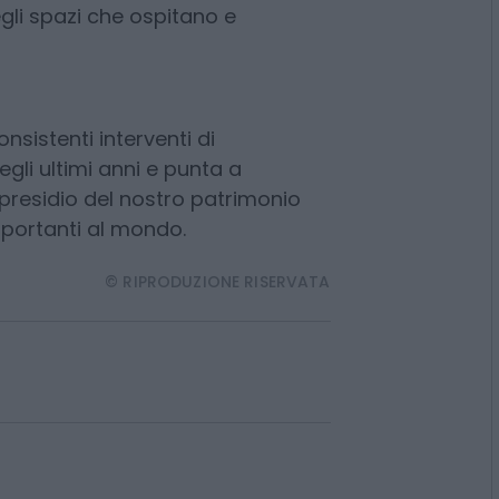
si aggiungono 400 funzionari, di
i. Queste figure sono ritenute
imonio librario e per la
li spazi che ospitano e
nsistenti interventi di
gli ultimi anni e punta a
l presidio del nostro patrimonio
importanti al mondo.
© RIPRODUZIONE RISERVATA