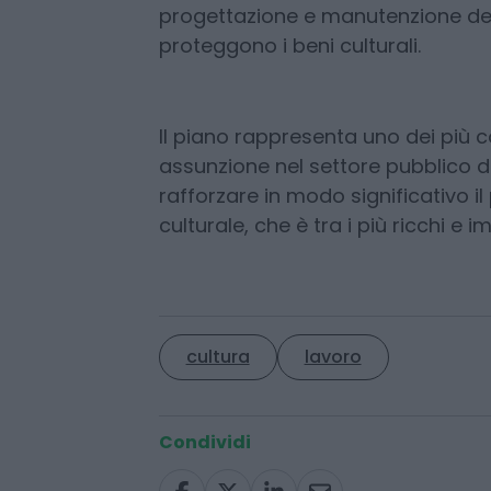
delle strutture culturali. A questi 
cui 300 bibliotecari e 100 architett
fondamentali per la tutela del patr
progettazione e manutenzione deg
proteggono i beni culturali.
Il piano rappresenta uno dei più co
assunzione nel settore pubblico de
rafforzare in modo significativo i
culturale, che è tra i più ricchi e 
cultura
lavoro