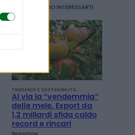
POTREBBERO INTERESSARTI
TENDENZE E SOSTENIBILITÀ
Al via la “vendemmia”
delle mele. Export da