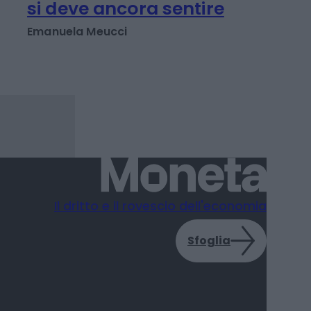
energia: crescita giù,
inflazione su fino al
2027. E il vero impatto
si deve ancora sentire
Emanuela Meucci
Il dritto e il rovescio dell'economia
Sfoglia