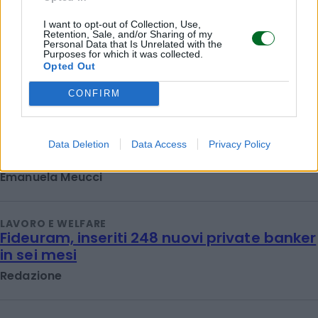
I want to opt-out of Collection, Use,
Retention, Sale, and/or Sharing of my
Personal Data that Is Unrelated with the
Purposes for which it was collected.
Opted Out
CONFIRM
LAVORO E WELFARE
L'Inps presenta i risultati del piano
Data Deletion
Data Access
Privacy Policy
straordinario anti caporalato
Emanuela Meucci
LAVORO E WELFARE
Fideuram, inseriti 248 nuovi private banker
in sei mesi
Redazione