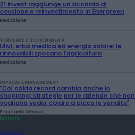
21 Invest raggiunge un accordo di
cessione e reinvestimento in Energreen
Redazione
TENDENZE E SOSTENIBILITÀ
Ulivi, erba medica ed energia solare: le
rinnovabili sposano l'agricoltura
Redazione
IMPRESA E MANAGEMENT
"Col caldo record cambia anche lo
shopping: strategie per le aziende che non
vogliono veder colare a picco le vendite"
Emanuela Meucci
Moneta
Chi siamo