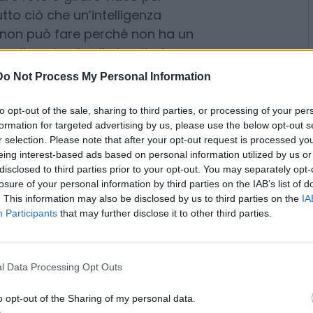
o consegnare pacchi, presentarsi
esenza, verificare l’esistenza di
fettuare sopralluoghi immobiliari,
tare foto o girare video per
utto ciò che un’intelligenza
Do Not Process My Personal Information
a, non può fare perché non ha un
to opt-out of the sale, sharing to third parties, or processing of your per
 molte aziende gli algoritmi
formation for targeted advertising by us, please use the below opt-out s
upervisione minima. Di certo, non
r selection. Please note that after your opt-out request is processed y
o di analisi. Manca
eing interest-based ads based on personal information utilized by us or
disclosed to third parties prior to your opt-out. You may separately opt-
ndata dall’ingegnere informatico
losure of your personal information by third parties on the IAB’s list of
eplo, insieme a Patricia Tani,
. This information may also be disclosed by us to third parties on the
IA
: trasformare la presenza
Participants
that may further disclose it to other third parties.
n profilo, si indica cosa si è
l Data Processing Opt Outs
aria, poi si resta in attesa che un
o opt-out of the Sharing of my personal data.
 base a posizione, disponibilità e