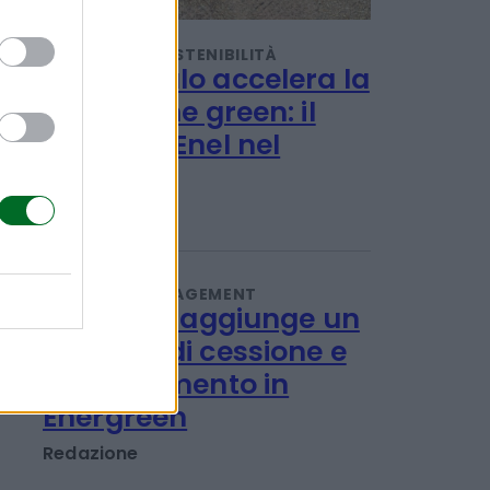
TENDENZE E SOSTENIBILITÀ
L'accumulo accelera la
transizione green: il
progetto Enel nel
Viterbese
Redazione
IMPRESA E MANAGEMENT
21 Invest raggiunge un
accordo di cessione e
reinvestimento in