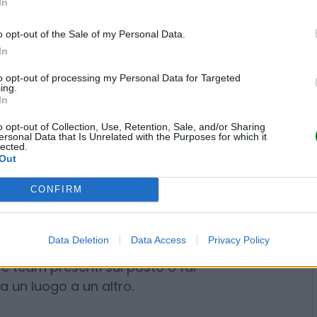
In
tagliate, si esegue il compito, si
.
Anche in criptovalute
, in
o opt-out of the Sale of my Personal Data.
 stablecoin Usdc ancorata al
In
identi segnali d’allarme,
to opt-out of processing my Personal Data for Targeted
he chiede alle persone di
ing.
In
 intelligenza artificiale anonimi,
gnificativo.
o opt-out of Collection, Use, Retention, Sale, and/or Sharing
ersonal Data that Is Unrelated with the Purposes for which it
lected.
 molte mansioni e lavori saranno
Out
iali, questa novità può far credere
CONFIRM
 un nuovo mercato del lavoro,
fferta in tempo reale,
organizzative. Ma in realtà
Data Deletion
Data Access
Privacy Policy
creando davvero lavoro? E a quali
ià sperimentano agenti IA
 a rimuovere il personale locale.
ale potrebbe verificare e gestire