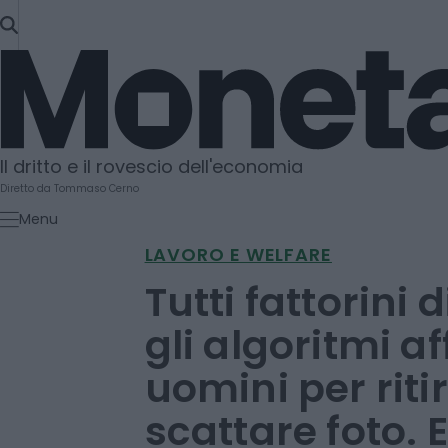
SKIP
TO
Moneta
CONTENT
Il dritto e il rovescio dell'economia
Diretto da Tommaso Cerno
Menu
LAVORO E WELFARE
Tutti fattorini 
gli algoritmi af