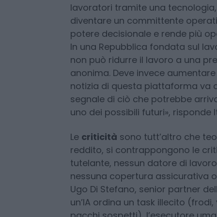
lavoratori del magazzino, gli alg
spese. Quindi perché non rendere t
salto ulteriore: non è più solo un’
lavoratori tramite una tecnologi
diventare un committente operati
potere decisionale e rende più op
In una Repubblica fondata sul lav
non può ridurre il lavoro a una p
anonima. Deve invece aumentare c
notizia di questa piattaforma va qu
segnale di ciò che potrebbe arrivar
uno dei possibili futuri», risponde I
Le
criticità
sono tutt’altro che teo
reddito, si contrappongono le crit
tutelante, nessun datore di lavoro 