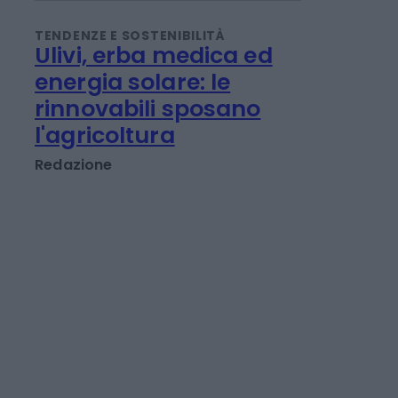
Energreen
Redazione
TENDENZE E SOSTENIBILITÀ
Ulivi, erba medica ed
energia solare: le
rinnovabili sposano
l'agricoltura
Redazione