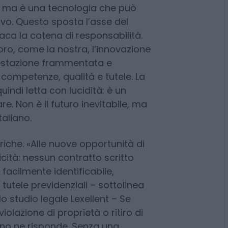
oritmi approvano o negano le
utto più diretto? «Qui c’è un
azienda che coordina i suoi
a, ma è una tecnologia che può
vo. Questo sposta l’asse del
aca la catena di responsabilità.
oro, come la nostra, l’innovazione
restazione frammentata e
ompetenze, qualità e tutele. La
indi letta con lucidità: è un
e. Non è il futuro inevitabile, ma
taliano.
riche. «Alle nuove opportunità di
icità: nessun contratto scritto
facilmente identificabile,