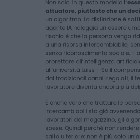
asset in decine di città senza ave
spostare un proprio dipendente da
Non solo. In questo modello
l’ess
attuatore, piuttosto che un dec
un algoritmo. La distinzione è so
agente IA noleggia un essere umano
rischio è che la persona venga ri
a una risorsa intercambiabile, senza
senza riconoscimento sociale. – a
prorettore all’intelligenza artifici
all’università Luiss – Se il compen
dai tradizionali canali regolati, il
lavoratore diventa ancora più deli
È anche vero che trattare le per
intercambiabili sta già avvenendo