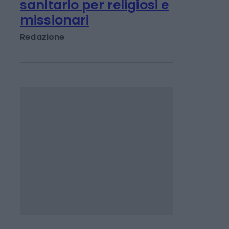
LAVORO E WELFARE
Vaticano, nuovo
modello di welfare
sanitario per religiosi e
missionari
Redazione