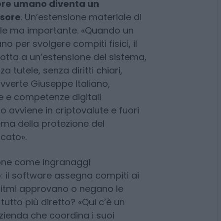
re team presenti sul posto o far
 un luogo a un altro.
ere umano diventa un
isore
. Un’estensione materiale di
ttile ma importante. «Quando un
 per svolgere compiti fisici, il
dotta a un’estensione del sistema,
 tutele, senza diritti chiari,
vverte Giuseppe Italiano,
ale e competenze digitali
so avviene in criptovalute e fuori
 tema della protezione del
cato».
sone come ingranaggi
: il software assegna compiti ai