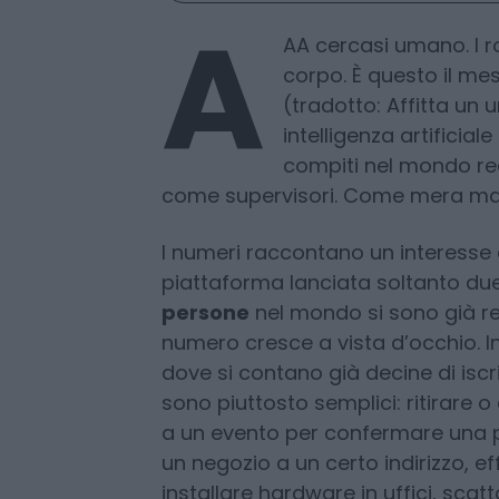
22 Febbraio 2026
Scegli Moneta come fonte pref
A
AA cercasi umano. I 
corpo. È questo il me
(tradotto: Affitta un 
intelligenza artificia
compiti nel mondo rea
come supervisori. Come mera m
I numeri raccontano un interesse
piattaforma lanciata soltanto du
persone
nel mondo si sono già reg
numero cresce a vista d’occhio. In 
dove si contano già decine di iscritt