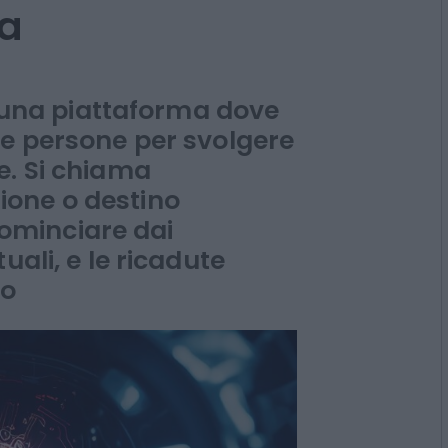
rare pacchi e
E c’è anche la
ra
ia una piattaforma dove
le persone per svolgere
e. Si chiama
one o destino
 cominciare dai
uali, e le ricadute
lo