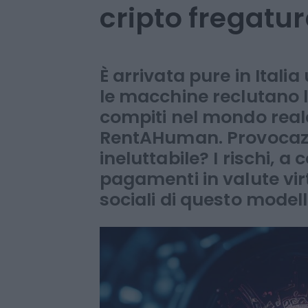
uomini per riti
scattare foto. 
cripto fregatu
È arrivata pure in Ital
le macchine reclutano 
compiti nel mondo real
RentAHuman. Provocazi
ineluttabile? I rischi, a
pagamenti in valute virt
sociali di questo model