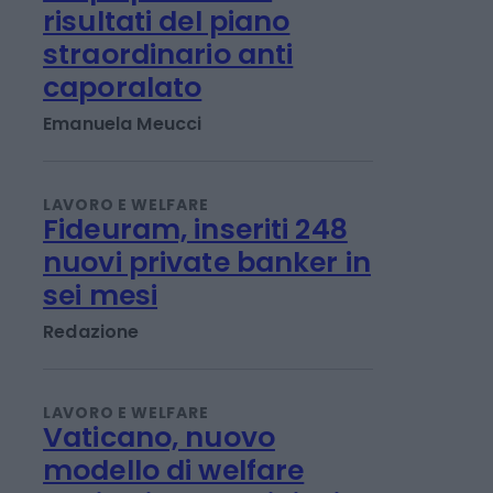
LAVORO E WELFARE
L'Inps presenta i
risultati del piano
straordinario anti
caporalato
Emanuela Meucci
LAVORO E WELFARE
Fideuram, inseriti 248
nuovi private banker in
sei mesi
Redazione