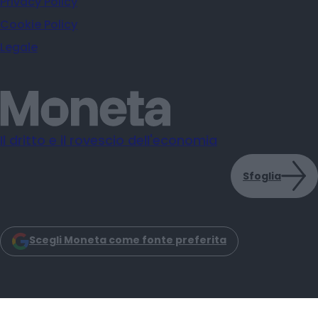
Privacy Policy
Cookie Policy
Legale
Il dritto e il rovescio dell'economia
Sfoglia
Scegli Moneta come fonte preferita
Moneta s.r.l. - Via Dell'Aprica 18 - 20158 - Milano
Iscrizione Registro Imprese CCIAA Milano C.F. e P.IVA: 14034200965