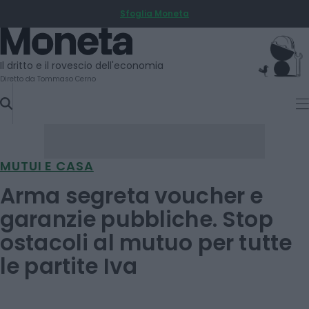
Sfoglia Moneta
SKIP
TO
Moneta
CONTENT
Il dritto e il rovescio dell'economia
Diretto da Tommaso Cerno
MUTUI E CASA
Arma segreta voucher e
garanzie pubbliche. Stop
ostacoli al mutuo per tutte
le partite Iva