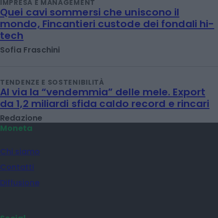
IMPRESA E MANAGEMENT
Quei cavi sommersi che uniscono il
mondo, Fincantieri custode dei fondali hi-
tech
Sofia Fraschini
TENDENZE E SOSTENIBILITÀ
Al via la “vendemmia” delle mele. Export
da 1,2 miliardi sfida caldo record e rincari
Redazione
Moneta
Chi siamo
Contatti
Diffusione