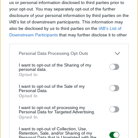
us or personal information disclosed to third parties prior to
remunera un rischio maggiore. In alcuni casi
your opt-out. You may separately opt-out of the further
vengono richieste coperture assicurative o
disclosure of your personal information by third parties on the
IAB’s list of downstream participants. This information may
inserite clausole che consentono di sospendere
also be disclosed by us to third parties on the
IAB’s List of
le rate in caso di difficoltà.
Downstream Participants
that may further disclose it to other
third parties.
Personal Data Processing Opt Outs
Anche in questi casi, la garanzia del Fondo prima
casa può rappresentare un elemento di
I want to opt-out of the Sharing of my
personal data.
rassicurazione per la banca, riducendo il rischio e
Opted In
ampliando le possibilità di approvazione.
I want to opt-out of the Sale of my
Personal Data.
Opted In
I want to opt-out of processing my
Personal Data for Targeted Advertising.
Nella tabella, Facile.it ha raccolto i migliori mutui a
Opted In
tasso fisso e variabile dedicati agli under 36. Fra i
I want to opt-out of Collection, Use,
big si segnala inoltre, non inclusa nella
Retention, Sale, and/or Sharing of my
Personal Data that Is Unrelated with the