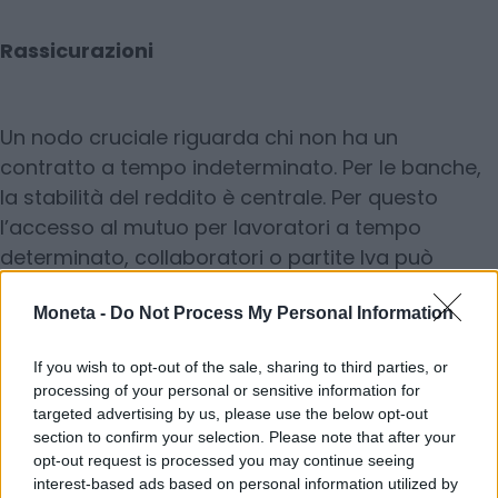
Rassicurazioni
Un nodo cruciale riguarda chi non ha un
contratto a tempo indeterminato. Per le banche,
la stabilità del reddito è centrale. Per questo
l’accesso al mutuo per lavoratori a tempo
determinato, collaboratori o partite Iva può
essere più complesso. Nel caso dei contratti a
Moneta -
Do Not Process My Personal Information
termine è spesso richiesta la presenza di un
garante o di un cointestatario con reddito stabile.
If you wish to opt-out of the sale, sharing to third parties, or
Per chi ha partita Iva contano l’anzianità
processing of your personal or sensitive information for
dell’attività e la capacità di generare reddito nel
targeted advertising by us, please use the below opt-out
tempo, documentata attraverso dichiarazioni
section to confirm your selection. Please note that after your
opt-out request is processed you may continue seeing
fiscali e bilanci. Il mutuo può risultare più oneroso
interest-based ads based on personal information utilized by
in termini di spread, proprio perché l’istituto