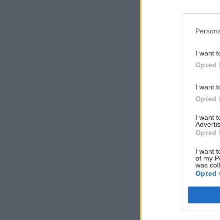
Persona
I want t
Opted 
I want t
Opted 
I want 
Advertis
Opted 
I want t
of my P
was col
Opted 