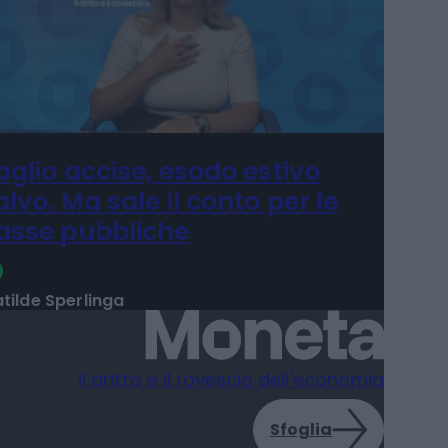
aglio accise, esodo estivo
alvo. Ma sale il conto per le
asse pubbliche
tilde Sperlinga