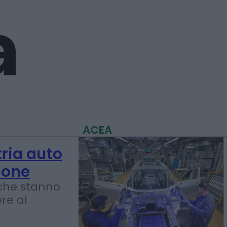
ACEA
tria auto
ione