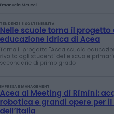
Allarme dell'Acea: le case automobilist
attingendo alle scorte di chip per resist
blocco legato alla guerra su Nexperia
Emanuela Meucci
TENDENZE E SOSTENIBILITÀ
Nelle scuole torna il progetto 
educazione idrica di Acea
Torna il progetto "Acea scuola educazion
rivolto agli studenti delle scuole primari
secondarie di primo grado
IMPRESA E MANAGEMENT