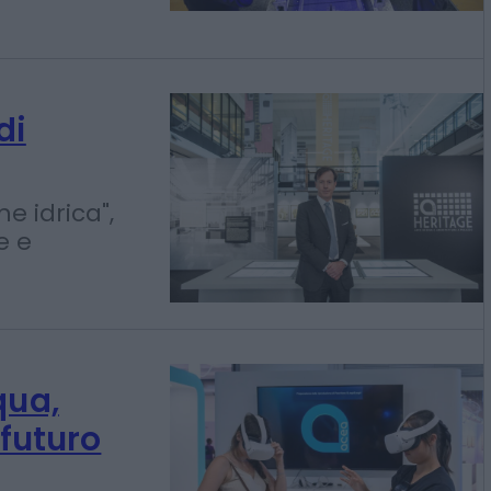
iche stanno
ere al
di
e idrica",
e e