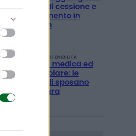
IMPRESA E MANAGEMENT
21 Invest raggiunge un
accordo di cessione e
reinvestimento in
Energreen
Redazione
TENDENZE E SOSTENIBILITÀ
Ulivi, erba medica ed
energia solare: le
rinnovabili sposano
l'agricoltura
Redazione