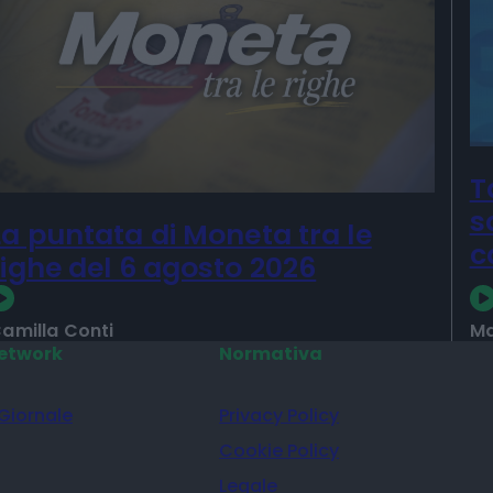
T
s
La puntata di Moneta tra le
c
righe del 6 agosto 2026
amilla Conti
Ma
etwork
Normativa