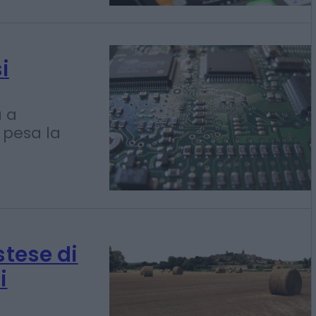
 Meta per
i
a a
 pesa la