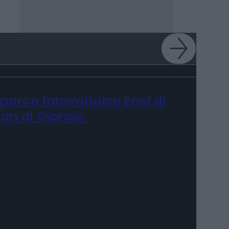
l parco fotovoltaico Enel di
ian di Giorgio