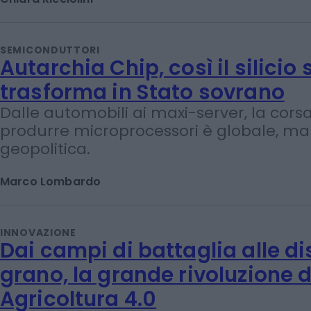
Le nuove funzionalità della piattaforma
proteggere gli utenti
Chiara Ricciolini
SEMICONDUTTORI
Autarchia Chip, così il silicio s
trasforma in Stato sovrano
Dalle automobili ai maxi-server, la cors
produrre microprocessori è globale, ma
geopolitica.
Marco Lombardo
INNOVAZIONE