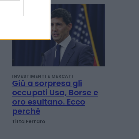
POTREBBERO INTERESSARTI
INVESTIMENTI E MERCATI
Giù a sorpresa gli
occupati Usa, Borse e
oro esultano. Ecco