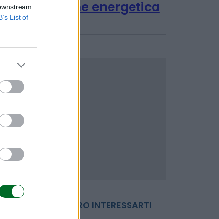
 downstream
TENDENZE E SOSTENIBILITÀ
B’s List of
Energie rinnovabili,
Puglia al centro della
transizione energetica