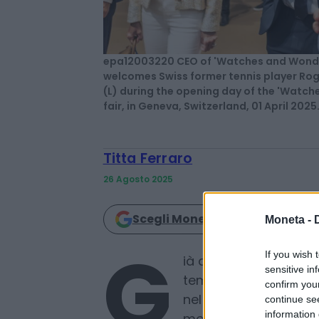
epa12003220 CEO of 'Watches and Wonde
welcomes Swiss former tennis player Roge
(L) during the opening day of the 'Watc
fair, in Geneva, Switzerland, 01 April 20
Titta Ferraro
Moneta -
26 Agosto 2025
If you wish 
sensitive in
Scegli Moneta come fonte pref
confirm you
continue se
information 