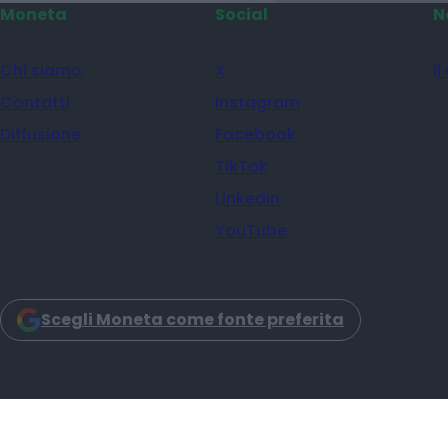
Moneta
Social
N
Chi siamo
X
il
Contatti
Instagram
Diffusione
Facebook
TikTok
Linkedin
YouTube
Scegli Moneta come fonte preferita