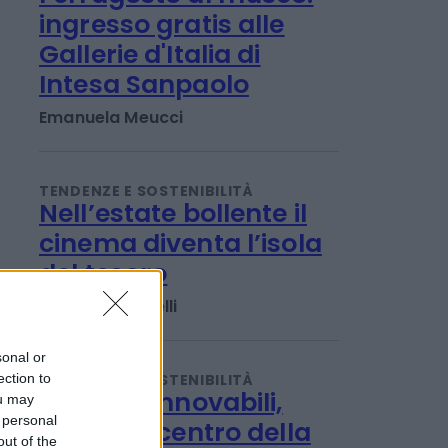
TENDENZE E SOSTENIBILITÀ
Ferragosto al museo:
ingresso gratis alle
Gallerie d'Italia di
Intesa Sanpaolo
Emanuela Meucci
TENDENZE E SOSTENIBILITÀ
Nell’estate bollente il
cinema diventa l’isola
del tesoro
sonal or
ection to
Tony Damascelli
ou may
 personal
out of the