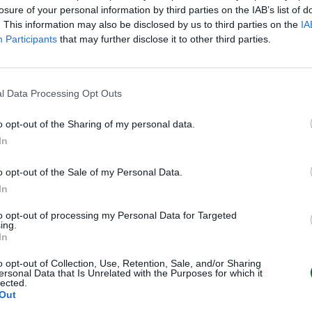
dei più grandi tennisti di tutti i
losure of your personal information by third parties on the IAB’s list of
 adesso è anche a pieno titolo
. This information may also be disclosed by us to third parties on the
IA
Participants
that may further disclose it to other third parties.
i. L’ex numero uno del tennis
uanto indicato da Forbes, è
io. Il suo patrimonio netto è
l Data Processing Opt Outs
 una grossa fetta di questa
adagni sul campo o dalle
o opt-out of the Sharing of my personal data.
cipazione detenuta nel marchio
In
nto On, quotata alla Borsa di
quasi 15 miliardi di dollari.
o opt-out of the Sale of my Personal Data.
In
nni) Federer ha vinto 103 titoli e
to opt-out of processing my Personal Data for Targeted
ing.
dollari in premi in denaro
. Ci
In
er commerciali (Rolex, Mercedes,
o opt-out of Collection, Use, Retention, Sale, and/or Sharing
 per citarne alcuni); la quota in
ersonal Data that Is Unrelated with the Purposes for which it
lected.
Out