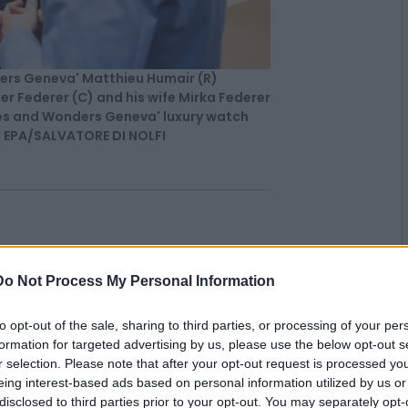
rs Geneva' Matthieu Humair (R)
r Federer (C) and his wife Mirka Federer
hes and Wonders Geneva' luxury watch
25. EPA/SALVATORE DI NOLFI
Do Not Process My Personal Information
to opt-out of the sale, sharing to third parties, or processing of your per
formation for targeted advertising by us, please use the below opt-out s
erita
r selection. Please note that after your opt-out request is processed y
eing interest-based ads based on personal information utilized by us or
disclosed to third parties prior to your opt-out. You may separately opt-