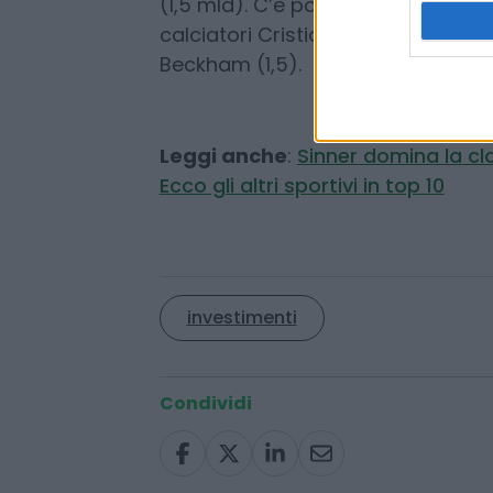
Federer è l’ottavo sportivo a entrare
In testa incontrastato Michael ‘Air’
cestisti spiccano anche Shaquille
(1,5 mld). C’è poi il golfista segui
calciatori Cristiano Ronaldo (1,92),
Beckham (1,5).
Leggi anche
:
Sinner domina la cla
Ecco gli altri sportivi in top 10
investimenti