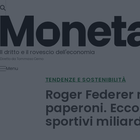
SKIP
TO
Moneta
CONTENT
Il dritto e il rovescio dell'economia
Diretto da Tommaso Cerno
Menu
TENDENZE E SOSTENIBILITÀ
Roger Federer 
paperoni. Ecco g