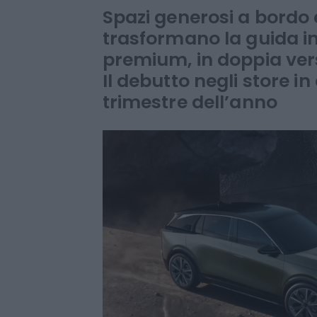
un Suv di prim
Spazi generosi a bordo e
trasformano la guida i
premium, in doppia versi
Il debutto negli store i
trimestre dell’anno