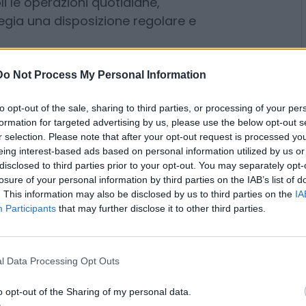
tesa. Il bagagliaio arriva fino a
e doppio fondo, mantenendo una
oglia di carico è stata
i le operazioni quotidiane,
Do Not Process My Personal Information
legia una disposizione regolare e
to opt-out of the sale, sharing to third parties, or processing of your per
formation for targeted advertising by us, please use the below opt-out s
anche gli aspetti più tecnici: la
r selection. Please note that after your opt-out request is processed y
eing interest-based ads based on personal information utilized by us or
ospensioni controllate
disclosed to third parties prior to your opt-out. You may separately opt-
era
che analizza il manto stradale
losure of your personal information by third parties on the IAB’s list of
a degli ammortizzatori.
. This information may also be disclosed by us to third parties on the
IA
io tra stabilità e capacità di
Participants
that may further disclose it to other third parties.
pensate per ridurre i movimenti
giunge un
intervento mirato
l Data Processing Opt Outs
teriali fonoassorbenti e vetri
namici e di rotolamento.
o opt-out of the Sharing of my personal data.