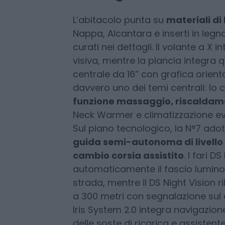
di ricarica esterna.
Dettagli
L’abitacolo punta su
materiali di 
Nappa, Alcantara e inserti in leg
curati nei dettagli. Il volante a X
visiva, mentre la plancia integra 
centrale da 16” con grafica orienta
davvero uno dei temi centrali: l
funzione massaggio, riscaldame
Neck Warmer e climatizzazione evo
Sul piano tecnologico, la N°7 adot
guida semi-autonoma di livello 2
cambio corsia assistito
. I fari D
automaticamente il fascio luminoso