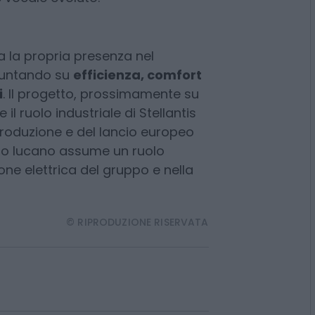
leva pedoni, ciclisti e animali fino
quadro strumenti. Il sistema DS
 EV Routing, gestione intelligente
e vocale evoluto.
 la propria presenza nel
puntando su
efficienza, comfort
i
. Il progetto, prossimamente su
l ruolo industriale di Stellantis
a produzione e del lancio europeo
sito lucano assume un ruolo
one elettrica del gruppo e nella
© RIPRODUZIONE RISERVATA