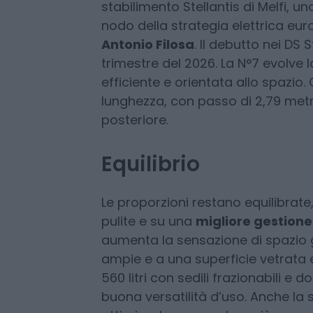
C
interpreta il viaggio
nuova DS N°7
segna 
sul piano industriale:
stabilimento Stellantis di Melfi, uno
nodo della strategia elettrica eu
Antonio Filosa
. Il debutto nei DS 
trimestre del 2026. La N°7 evolve 
efficiente e orientata allo spazio.
lunghezza, con passo di 2,79 metri 
posteriore.
Equilibrio
Le proporzioni restano equilibrate,
pulite e su una
migliore gestion
aumenta la sensazione di spazio g