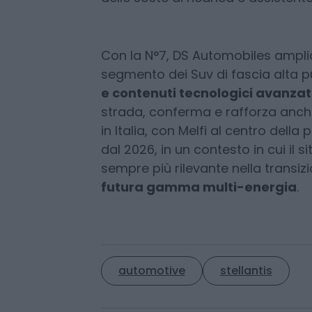
strada, mentre il DS Night Vision ri
a 300 metri con segnalazione sul 
Iris System 2.0 integra navigazione
delle soste di ricarica e assistent
Con la N°7, DS Automobiles amplia
segmento dei Suv di fascia alta 
e contenuti tecnologici avanzat
strada, conferma e rafforza anche i
in Italia, con Melfi al centro dell
dal 2026, in un contesto in cui il 
sempre più rilevante nella transizi
futura gamma multi-energia
.