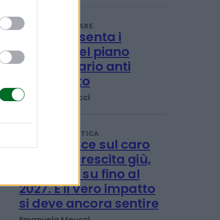
può fare domanda e
come funziona
Emanuela Meucci
LAVORO E WELFARE
L'Inps presenta i
risultati del piano
straordinario anti
caporalato
Emanuela Meucci
ECONOMIA POLITICA
Allarme Bce sul caro
energia: crescita giù,
inflazione su fino al