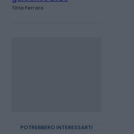
miliardi nel 1°
semestre, alzata la
guidance 2026
Titta Ferraro