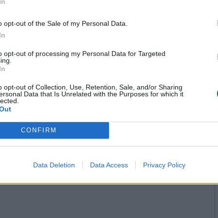
In
o opt-out of the Sale of my Personal Data.
In
-TENSE FWD Long Range da 245 CV
zie alla piattaforma STLA Medium
to opt-out of processing my Personal Data for Targeted
ing.
stione termica della batteria e
In
ntono anche
percorrenze
o opt-out of Collection, Use, Retention, Sale, and/or Sharing
ilometri a velocità costante
. La
ersonal Data that Is Unrelated with the Purposes for which it
lected.
 230 e 350 CV, con autonomia
Out
a 160 kW, con passaggio da 20 a
CONFIRM
a da Plug & Charge, pre-
getico su più livel
li.
Data Deletion
Data Access
Privacy Policy
DS N°7 Hybrid 145, con tre cilindri
rato nel cambio a sei rapporti
.
viaggiare spesso in elettrico nei
mi ed emissioni senza necessità