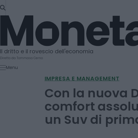
SKIP
TO
Moneta
CONTENT
Il dritto e il rovescio dell'economia
Diretto da Tommaso Cerno
Menu
IMPRESA E MANAGEMENT
Con la nuova DS
comfort assolu