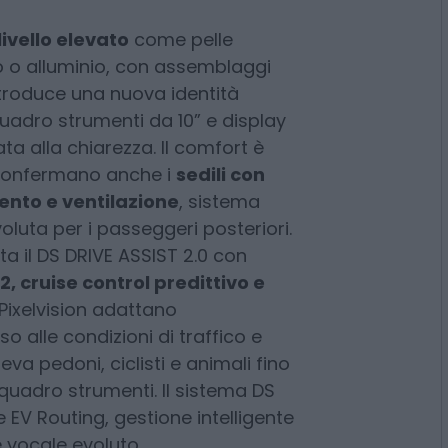
livello elevato
come pelle
no o alluminio, con assemblaggi
 introduce una nuova identità
quadro strumenti da 10” e display
ta alla chiarezza. Il comfort è
o confermano anche i
sedili con
nto e ventilazione
, sistema
luta per i passeggeri posteriori.
ta il DS DRIVE ASSIST 2.0 con
, cruise control predittivo e
S Pixelvision adattano
 alle condizioni di traffico e