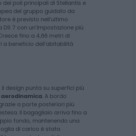
 come esperienza di bordo. La
un passaggio importante anche
 sarà infatti prodotta nello
 dei poli principali di Stellantis e
ropea del gruppo guidato da
Store è previsto nell’ultimo
la DS 7 con un’impostazione più
 Cresce fino a 4,66 metri di
a beneficio dell’abitabilità
 il design punta su superfici più
e aerodinamica
. A bordo
razie a porte posteriori più