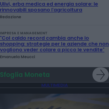
Ulivi, erba medica ed energia solare: le
rinnovabili sposano l'agricoltura
Redazione
IMPRESA E MANAGEMENT
"Col caldo record cambia anche lo
shopping: strategie per le aziende che non
vogliono veder colare a picco le vendite"
Emanuela Meucci
Sfoglia Moneta
MULTIMEDIA