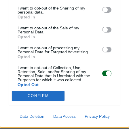
INVESTIMENTI E MERCATI
Auto da crash test in Piazza Affari. Nei guai
I want to opt-out of the Sharing of my
personal data.
anche i fornitori
Opted In
Giacomo Ferrari
I want to opt-out of the Sale of my
Personal Data.
Opted In
I want to opt-out of processing my
Personal Data for Targeted Advertising.
Opted In
I want to opt-out of Collection, Use,
Retention, Sale, and/or Sharing of my
Personal Data that Is Unrelated with the
Purposes for which it was collected.
Opted Out
CONFIRM
Data Deletion
Data Access
Privacy Policy