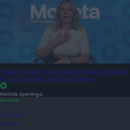
Taglio accise, esodo estivo salvo. Ma sale
il conto per le casse pubbliche
Matilde Sperlinga
Moneta
Chi siamo
Contatti