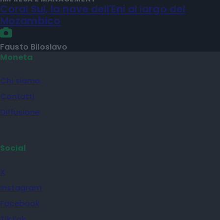
Coral Sul, la nave dell'Eni al largo del
Mozambico
Fausto Biloslavo
Moneta
Chi siamo
Contatti
Diffusione
Social
X
Instagram
Facebook
TikTok