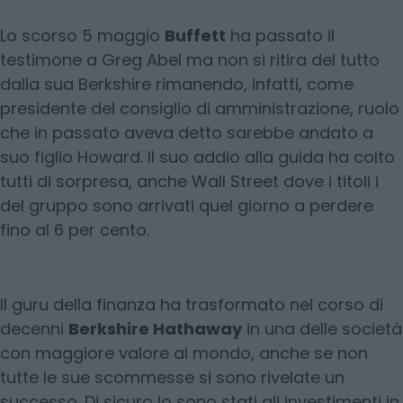
Lo scorso 5 maggio
Buffett
ha passato il
testimone a Greg Abel ma non si ritira del tutto
dalla sua Berkshire rimanendo, infatti, come
presidente del consiglio di amministrazione, ruolo
che in passato aveva detto sarebbe andato a
suo figlio Howard. Il suo addio alla guida ha colto
tutti di sorpresa, anche Wall Street dove i titoli i
del gruppo sono arrivati quel giorno a perdere
fino al 6 per cento.
Il guru della finanza ha trasformato nel corso di
decenni
Berkshire Hathaway
in una delle società
con maggiore valore al mondo, anche se non
tutte le sue scommesse si sono rivelate un
successo. Di sicuro lo sono stati gli investimenti in