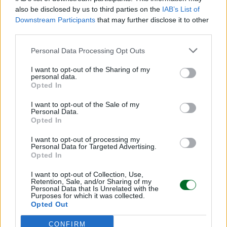
also be disclosed by us to third parties on the
IAB’s List of
Downstream Participants
that may further disclose it to other
third parties.
Personal Data Processing Opt Outs
I want to opt-out of the Sharing of my
personal data.
Opted In
I want to opt-out of the Sale of my
Personal Data.
Opted In
I want to opt-out of processing my
Personal Data for Targeted Advertising.
Opted In
IMPRESA E MANAGEMENT
I want to opt-out of Collection, Use,
Banco Bpm: utile a 1,06 miliardi nel 1°
Retention, Sale, and/or Sharing of my
Personal Data that Is Unrelated with the
semestre, alzata la guidance 2026
Purposes for which it was collected.
Opted Out
Titta Ferraro
CONFIRM