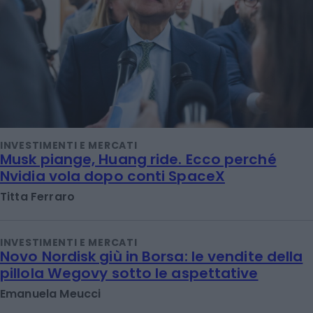
INVESTIMENTI E MERCATI
Musk piange, Huang ride. Ecco perché
Nvidia vola dopo conti SpaceX
Titta Ferraro
INVESTIMENTI E MERCATI
Novo Nordisk giù in Borsa: le vendite della
pillola Wegovy sotto le aspettative
Emanuela Meucci