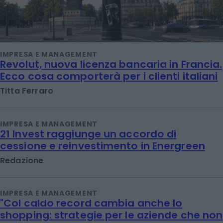
IMPRESA E MANAGEMENT
Revolut, nuova licenza bancaria in Francia.
Ecco cosa comporterà per i clienti italiani
Titta Ferraro
IMPRESA E MANAGEMENT
21 Invest raggiunge un accordo di
cessione e reinvestimento in Energreen
Redazione
IMPRESA E MANAGEMENT
"Col caldo record cambia anche lo
shopping: strategie per le aziende che non