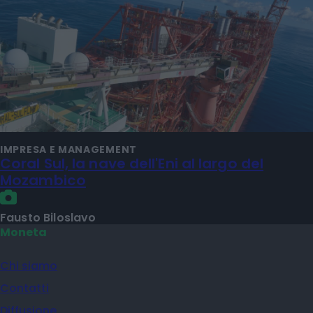
IMPRESA E MANAGEMENT
Coral Sul, la nave dell'Eni al largo del
Mozambico
Fausto Biloslavo
Moneta
Chi siamo
Contatti
Diffusione