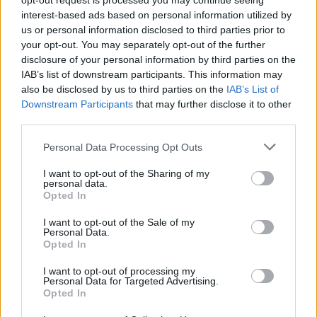
opt-out request is processed you may continue seeing
emblematici. Attivo dal 1972 nella produzione di
interest-based ads based on personal information utilized by
motori e trasmissioni, con 2.500 dipendenti, il sito
us or personal information disclosed to third parties prior to
molisano era stato scelto nel 2021 come sede
your opt-out. You may separately opt-out of the further
disclosure of your personal information by third parties on the
della terza gigafactory europea per batterie
IAB’s list of downstream participants. This information may
elettriche
also be disclosed by us to third parties on the
IAB’s List of
Downstream Participants
that may further disclose it to other
Ma i piano è stato sospeso quando Acc ha
third parties.
annunciato una revisione tecnologica orientata
Personal Data Processing Opt Outs
verso batterie meno costose, in risposta al
I want to opt-out of the Sharing of my
rallentamento della domanda di veicoli elettrici in
personal data.
Europa.
Opted In
I want to opt-out of the Sale of my
Il governo italiano ha reagito ritirando i 223 milioni
Personal Data.
Opted In
di euro di fondi europei e Stellantis ha annunciato
che dal 2026 Termoli produrrà cambi automatici
I want to opt-out of processing my
Personal Data for Targeted Advertising.
per auto ibride garantendo lavoro a circa 300 dei
Opted In
1.800 dipendenti dell’impianto, una soluzione è