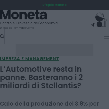
Sfoglia Moneta
SKIP
TO
Moneta
CONTENT
Il dritto e il rovescio dell'economia
Diretto da Tommaso Cerno
IMPRESA E MANAGEMENT
L’Automotive resta in
panne. Basteranno i 2
miliardi di Stellantis?
Calo della produzione del 3,8% per