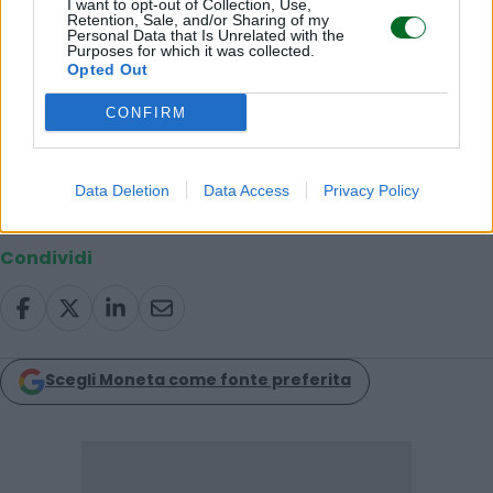
I want to opt-out of Collection, Use,
evidentemente un ripiego rispetto alle ambizioni
Retention, Sale, and/or Sharing of my
Personal Data that Is Unrelated with the
dello stabilimento.
Purposes for which it was collected.
Opted Out
© RIPRODUZIONE RISERVATA
CONFIRM
auto
automotive
Data Deletion
Data Access
Privacy Policy
Condividi
Scegli Moneta come fonte preferita