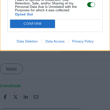
Retention, Sale, and/or Sharing of my
Armani deve ritrovare l’elegante armonia dei suoi
Personal Data that Is Unrelated with the
Purposes for which it was collected.
conti di lusso
Opted Out
CONFIRM
Immobili di lusso, il Sud domina nelle case da
investimento
Data Deletion
Data Access
Privacy Policy
© RIPRODUZIONE RISERVATA
lusso
Condividi