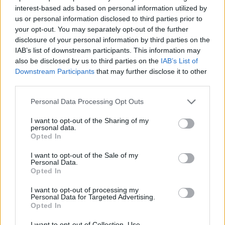
interest-based ads based on personal information utilized by
2023, le azioni del gruppo sono cresciute di
us or personal information disclosed to third parties prior to
oltre il 240%
.
your opt-out. You may separately opt-out of the further
disclosure of your personal information by third parties on the
IAB’s list of downstream participants. This information may
also be disclosed by us to third parties on the
IAB’s List of
In particolare, Raph Lauren ha cambiato la sua
Downstream Participants
that may further disclose it to other
strategia di vendita,
puntando meno sugli
third parties.
sconti
e puntando a diventare più desiderabile
Personal Data Processing Opt Outs
fra i consumatori sul lungo termine. Strategia che
I want to opt-out of the Sharing of my
sembra pagare. Il prezzo medio di vendita
personal data.
unitario per articolo (Aur, Average Unit Retail) nel
Opted In
quarto trimestre è balzato del 16%.
I want to opt-out of the Sale of my
Personal Data.
Opted In
Leggi anche:
I want to opt-out of processing my
Personal Data for Targeted Advertising.
L’estintore made in Italy diventa un oggetto di
Opted In
lusso
I want to opt-out of Collection, Use,