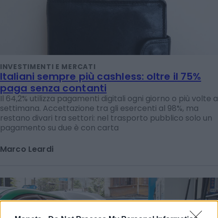
INVESTIMENTI E MERCATI
Italiani sempre più cashless: oltre il 75%
paga senza contanti
Il 64,2% utilizza pagamenti digitali ogni giorno o più volte a
settimana. Accettazione tra gli esercenti al 98%, ma
restano divari tra settori: nel trasporto pubblico solo un
pagamento su due è con carta
Marco Leardi