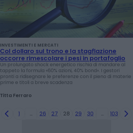
INVESTIMENTI E MERCATI
Col dollaro sul trono e la stagflazione
occorre rimescolare i pesi in portafoglio
Un prolungato shock energetico rischia di mandare al
tappeto la formula «60% azioni, 40% bond». I gestori
pronti a ridisegnare le preferenze con il pieno di materie
prime e titoli a breve scadenza
Titta Ferraro
1
…
26
27
28
29
30
…
103