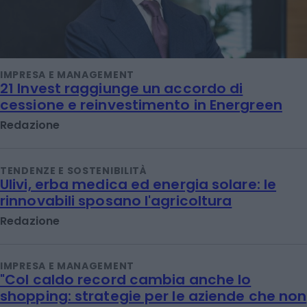
IMPRESA E MANAGEMENT
21 Invest raggiunge un accordo di
cessione e reinvestimento in Energreen
Redazione
TENDENZE E SOSTENIBILITÀ
Ulivi, erba medica ed energia solare: le
rinnovabili sposano l'agricoltura
Redazione
IMPRESA E MANAGEMENT
"Col caldo record cambia anche lo
shopping: strategie per le aziende che non