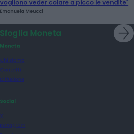
vogliono veder colare a picco le vendite"
Emanuela Meucci
Sfoglia Moneta
Moneta
Chi siamo
Contatti
Diffusione
Social
X
Instagram