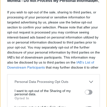
Moneta -
Do Not Process My Personal Information
If you wish to opt-out of the sale, sharing to third parties, or
processing of your personal or sensitive information for
targeted advertising by us, please use the below opt-out
section to confirm your selection. Please note that after your
opt-out request is processed you may continue seeing
interest-based ads based on personal information utilized by
us or personal information disclosed to third parties prior to
your opt-out. You may separately opt-out of the further
disclosure of your personal information by third parties on the
IAB’s list of downstream participants. This information may
INVESTIMENTI E MERCATI
also be disclosed by us to third parties on the
IAB’s List of
Petrolio, l'Ocse abbassa le previsioni di
Downstream Participants
that may further disclose it to other
crescita dell'Italia
third parties.
Le stime parlano anche di un balzo dell'inflazione al 2,4%.
Rallentamento per tutta l'Eurozona
Personal Data Processing Opt Outs
I want to opt-out of the Sharing of my
Emanuela Meucci
personal data.
Opted In