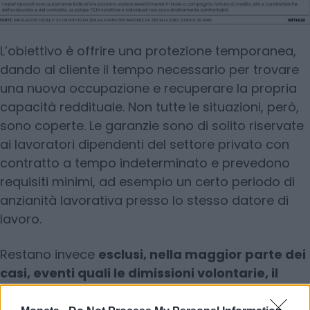
L’obiettivo è offrire una protezione temporanea,
dando al cliente il tempo necessario per trovare
una nuova occupazione e recuperare la propria
capacità reddituale. Non tutte le situazioni, però,
sono coperte. Le garanzie sono di solito riservate
ai lavoratori dipendenti del settore privato con
contratto a tempo indeterminato e prevedono
requisiti minimi, ad esempio un certo periodo di
anzianità lavorativa presso lo stesso datore di
lavoro.
Restano invece
esclusi, nella maggior parte dei
casi, eventi quali le dimissioni volontarie, il
licenziamento per giusta causa o la scadenza