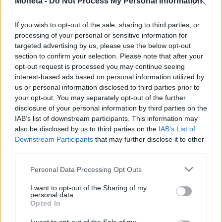
di un contratto a termine.
Moneta -
Do Not Process My Personal Information
Anche i
lavoratori autonomi
seguono logiche
If you wish to opt-out of the sale, sharing to third parties, or
processing of your personal or sensitive information for
differenti: per loro le compagnie propongono più
targeted advertising by us, please use the below opt-out
spesso coperture legate all’inabilità temporanea
section to confirm your selection. Please note that after your
o alle gravi malattie piuttosto che alla perdita
opt-out request is processed you may continue seeing
dell’impiego.
interest-based ads based on personal information utilized by
us or personal information disclosed to third parties prior to
your opt-out. You may separately opt-out of the further
disclosure of your personal information by third parties on the
IAB’s list of downstream participants. This information may
also be disclosed by us to third parties on the
IAB’s List of
Limiti e costi
Downstream Participants
that may further disclose it to other
third parties.
Personal Data Processing Opt Outs
Restano da valutare con attenzione i periodi di
carenza e le franchigie. Molte polizze, infatti, non
I want to opt-out of the Sharing of my
personal data.
diventano operative immediatamente: può
Opted In
essere previsto un intervallo iniziale di alcuni mesi