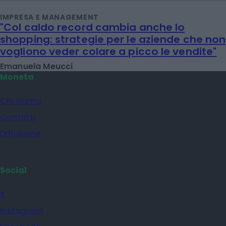
IMPRESA E MANAGEMENT
"Col caldo record cambia anche lo
shopping: strategie per le aziende che non
vogliono veder colare a picco le vendite"
Emanuela Meucci
Moneta
Chi siamo
Contatti
Diffusione
Social
X
Instagram