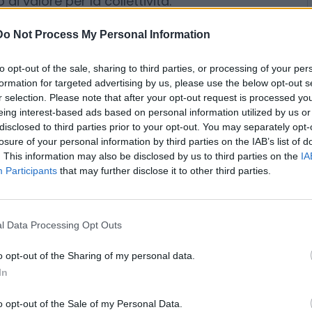
 in tutta Italia. Secondo una
 di Altis – Università Cattolica, il
Do Not Process My Personal Information
ità del Fondo è di 4,16: ogni euro
di valore per la collettività.
to opt-out of the sale, sharing to third parties, or processing of your per
formation for targeted advertising by us, please use the below opt-out s
r selection. Please note that after your opt-out request is processed y
e aiutate
eing interest-based ads based on personal information utilized by us or
disclosed to third parties prior to your opt-out. You may separately opt-
losure of your personal information by third parties on the IAB’s list of
 di euro
hanno sostenuto
8.500
. This information may also be disclosed by us to third parties on the
IA
oni
di persone e famiglie in
Participants
that may further disclose it to other third parties.
so del decennio, il Fondo ha
oprio orientamento verso le
oggi della quasi totalità degli
l Data Processing Opt Outs
o opt-out of the Sharing of my personal data.
In
per la filantropia
o opt-out of the Sale of my Personal Data.