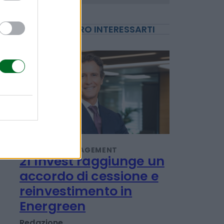
POTREBBERO INTERESSARTI
IMPRESA E MANAGEMENT
21 Invest raggiunge un
accordo di cessione e