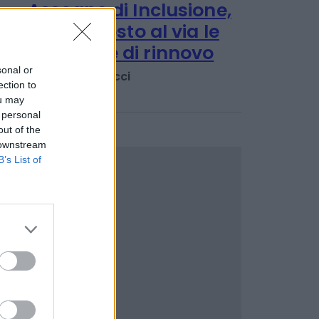
Redazione
PENSIONI E PREVIDENZA
Assegno di Inclusione,
sonal or
ection to
dal 1° agosto al via le
ou may
domande di rinnovo
 personal
out of the
Emanuela Meucci
 downstream
B’s List of