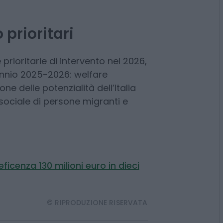
ma filantropico in Italia e al
el Gruppo, confermato con il
 prioritari
rioritarie di intervento nel 2026,
biennio 2025-2026: welfare
one delle potenzialità dell’Italia
 sociale di persone migranti e
icenza 130 milioni euro in dieci