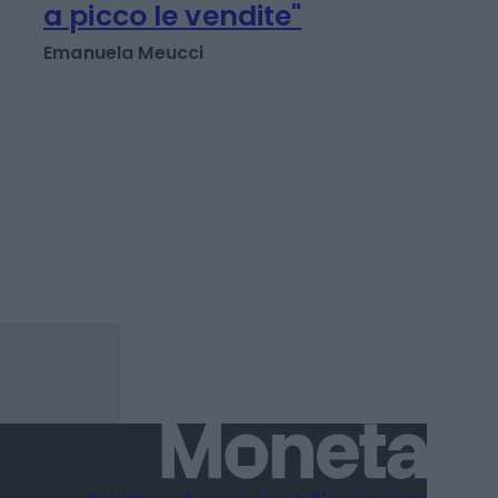
shopping: strategie per
le aziende che non
vogliono veder colare
a picco le vendite"
Emanuela Meucci