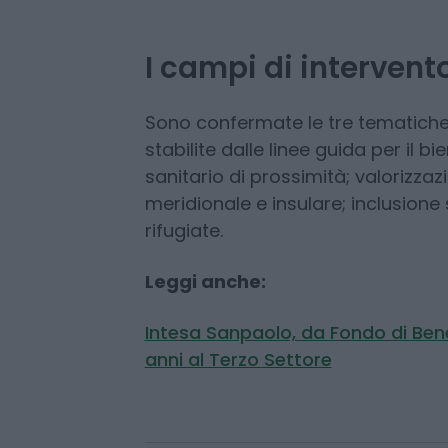
Beneficenza contribuisce al panora
programma di iniziative sociali d
Piano di Impresa 2026-2029”.
I campi di intervento
Sono confermate le tre tematiche p
stabilite dalle linee guida per il 
sanitario di prossimità; valorizzazi
meridionale e insulare; inclusione
rifugiate.
Leggi anche:
Intesa Sanpaolo, da Fondo di Benef