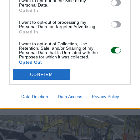
I want to opt-out of the Sale of my
Personal Data.
Opted In
I want to opt-out of processing my
Personal Data for Targeted Advertising.
Opted In
I want to opt-out of Collection, Use,
Retention, Sale, and/or Sharing of my
Personal Data that Is Unrelated with the
Purposes for which it was collected.
Opted Out
IMPRESA E MANAGEMENT
CONFIRM
Stellantis e Renault fanno quadrato:
"Cambiare la strategia Ue sull'auto"
Sofia Fraschini
Data Deletion
Data Access
Privacy Policy