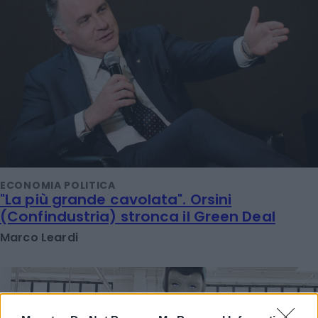
ECONOMIA POLITICA
"La più grande cavolata". Orsini
(Confindustria) stronca il Green Deal
Marco Leardi