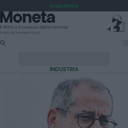
Sfoglia Moneta
SKIP
TO
Moneta
CONTENT
Il dritto e il rovescio dell'economia
Diretto da Tommaso Cerno
INDUSTRIA