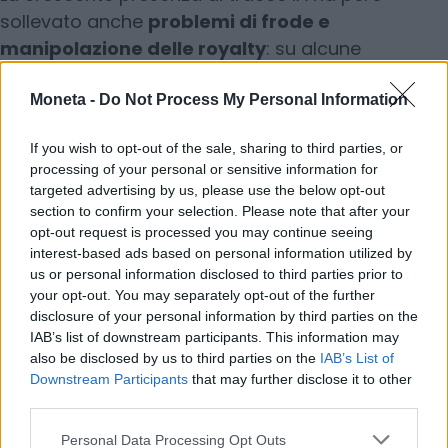
sollevato anche
problemi di frode e
manipolazione delle royalty
: su alcune
piattaforme come Deezer fino al 70 % delle
riproduzioni attribuite a brani generati da IA
Moneta -
Do Not Process My Personal Information
risulterebbero fraudolente, ottenute tramite bot
If you wish to opt-out of the sale, sharing to third parties, or
che ascoltano ripetutamente i brani per generare
processing of your personal or sensitive information for
pagamenti automatici di royalties.
targeted advertising by us, please use the below opt-out
section to confirm your selection. Please note that after your
opt-out request is processed you may continue seeing
interest-based ads based on personal information utilized by
E qui sta il paradosso: mentre l’IA produce miliardi
us or personal information disclosed to third parties prior to
di brani, la ricchezza che ne deriva sembra
your opt-out. You may separately opt-out of the further
confluire sempre più verso piattaforme
disclosure of your personal information by third parties on the
IAB’s list of downstream participants. This information may
tecnologiche e distributori, e sempre meno nelle
also be disclosed by us to third parties on the
IAB’s List of
tasche di chi ha fatto della musica una
Downstream Participants
that may further disclose it to other
professione ad alti livelli. Proprio per questo,
third parties.
organismi internazionali come l’Unesco
Personal Data Processing Opt Outs