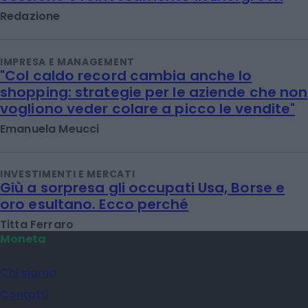
Redazione
IMPRESA E MANAGEMENT
"Col caldo record cambia anche lo
shopping: strategie per le aziende che non
vogliono veder colare a picco le vendite"
Emanuela Meucci
INVESTIMENTI E MERCATI
Giù a sorpresa gli occupati Usa, Borse e
oro esultano. Ecco perché
Titta Ferraro
Moneta
Chi siamo
Contatti