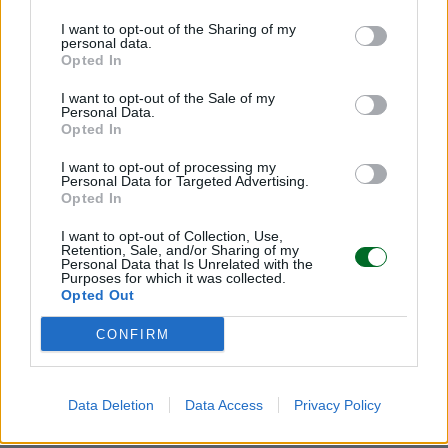
sottolineano che il modello attuale rischia di
I want to opt-out of the Sharing of my
erodere la diversità culturale e i
diritti di
personal data.
proprietà intellettuale
dei creatori, chiedendo
Opted In
regole chiare sul training dei modelli e sul
I want to opt-out of the Sale of my
riconoscimento degli autori. Con la tecnologia sta
Personal Data.
Opted In
cambiando la musica: ma se l’orchestra e il palco
restano vuoti, le note sono amare.
I want to opt-out of processing my
Personal Data for Targeted Advertising.
Opted In
© RIPRODUZIONE RISERVATA
I want to opt-out of Collection, Use,
Retention, Sale, and/or Sharing of my
Personal Data that Is Unrelated with the
Purposes for which it was collected.
musica
sanremo
Opted Out
CONFIRM
Condividi
Data Deletion
Data Access
Privacy Policy