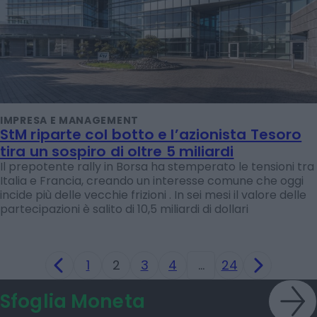
IMPRESA E MANAGEMENT
StM riparte col botto e l’azionista Tesoro
tira un sospiro di oltre 5 miliardi
Il prepotente rally in Borsa ha stemperato le tensioni tra
Italia e Francia, creando un interesse comune che oggi
incide più delle vecchie frizioni . In sei mesi il valore delle
partecipazioni è salito di 10,5 miliardi di dollari
1
2
3
4
…
24
Sfoglia Moneta