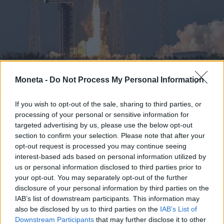
Moneta -
Do Not Process My Personal Information
IMPRESA E MANAGEMENT
Da Argotec a D-Orbit: l’Italia indossa
If you wish to opt-out of the sale, sharing to third parties, or
casco e tuta spaziale nell’orbita dell'Ipo di
processing of your personal or sensitive information for
SpaceX
targeted advertising by us, please use the below opt-out
La quotazione di SpaceX può dare grande sprint al
section to confirm your selection. Please note that after your
comparto anche nel nostro Paese, che vanta una filiera
opt-out request is processed you may continue seeing
di oltre 400 aziende e copre tutto il ciclo. Il governo
interest-based ads based on personal information utilized by
lancia il piano strategico da quasi 8 miliardi
us or personal information disclosed to third parties prior to
your opt-out. You may separately opt-out of the further
disclosure of your personal information by third parties on the
IAB’s list of downstream participants. This information may
also be disclosed by us to third parties on the
IAB’s List of
Downstream Participants
that may further disclose it to other