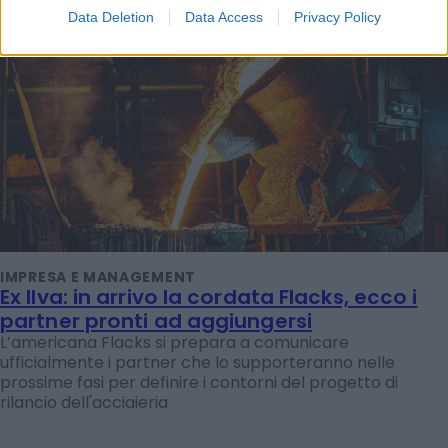
Data Deletion
Data Access
Privacy Policy
IMPRESA E MANAGEMENT
Ex Ilva: in arrivo la cordata Flacks, ecco i
partner pronti ad aggiungersi
L’americana Flacks si prepara a comunicare
ufficialmente i partner che lo supporteranno nelle
prossime fasi per definire i contorni del progetto di
rilancio dell'acciaieria