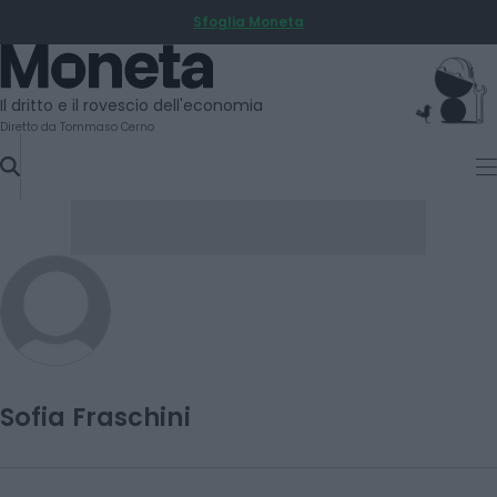
Sfoglia Moneta
SKIP
TO
Moneta
CONTENT
Il dritto e il rovescio dell'economia
Diretto da Tommaso Cerno
Sofia Fraschini