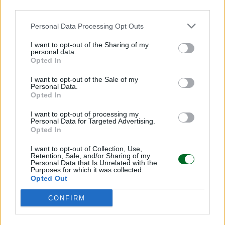
third parties.
Personal Data Processing Opt Outs
I want to opt-out of the Sharing of my
personal data.
Opted In
I want to opt-out of the Sale of my
Personal Data.
Opted In
I want to opt-out of processing my
Personal Data for Targeted Advertising.
Opted In
IMPRESA E MANAGEMENT
I want to opt-out of Collection, Use,
Hugo Boss, offerta da quasi 3 miliardi da
Retention, Sale, and/or Sharing of my
Personal Data that Is Unrelated with the
Frasers
Purposes for which it was collected.
Il gruppo di moda ha anche azionisti italiani di peso: Tip
Opted Out
(ha l’1%) e la famiglia Marzotto attraverso PFC e Zignago
Holding, che pesano complessivamente per il 14%
CONFIRM