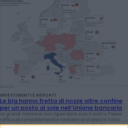
INVESTIMENTI E MERCATI
Le big hanno fretta di nozze oltre confine
per un posto al sole nell’Unione bancaria
Le grandi manovre non riguardano solo il nostro Paese:
raffica di consolidamenti e tentativi di scalata in tutta
Europa. Italia in gara con Intesa e Unicredit, che non