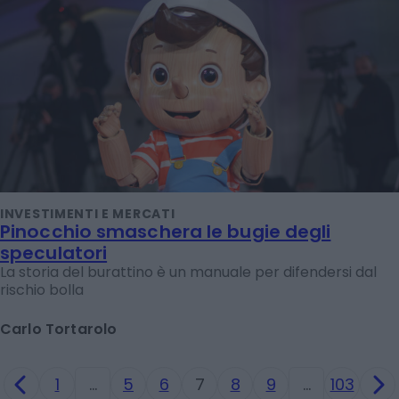
INVESTIMENTI E MERCATI
Pinocchio smaschera le bugie degli
speculatori
La storia del burattino è un manuale per difendersi dal
rischio bolla
Carlo Tortarolo
1
…
5
6
7
8
9
…
103