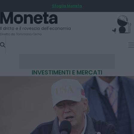
Sfoglia Moneta
SKIP
TO
Moneta
CONTENT
Il dritto e il rovescio dell'economia
Diretto da Tommaso Cerno
INVESTIMENTI E MERCATI