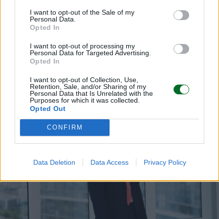
Acea scampanella a Piazza Affari, debutta
I want to opt-out of the Sale of my
il Blue Bond per resilienza idrica
Personal Data.
Il cfo Bracaglia: «Destineremo i 500 milioni a reti più
Opted In
resilienti, circolarità e valorizzazione delle risorse idriche».
Nuove emissioni sostenibili in arrivo
I want to opt-out of processing my
Personal Data for Targeted Advertising.
Opted In
Redazione
I want to opt-out of Collection, Use,
Retention, Sale, and/or Sharing of my
Personal Data that Is Unrelated with the
Purposes for which it was collected.
Opted Out
CONFIRM
Data Deletion
Data Access
Privacy Policy