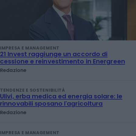
IMPRESA E MANAGEMENT
21 Invest raggiunge un accordo di
cessione e reinvestimento in Energreen
Redazione
TENDENZE E SOSTENIBILITÀ
Ulivi, erba medica ed energia solare: le
rinnovabili sposano l'agricoltura
Redazione
IMPRESA E MANAGEMENT