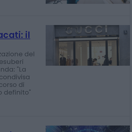
nici e
 figure più
cati: il
zzazione del
esuberi
nda: "La
condivisa
corso di
 definito"