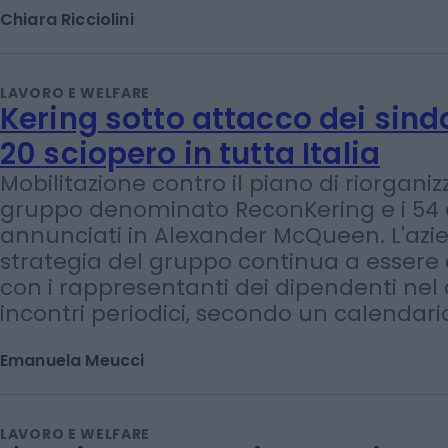
Operai specializzati, fabbri ferrai, mecca
tecnici dei rapporti con i mercati sono le
ricercate
Chiara Ricciolini
LAVORO E WELFARE
Kering sotto attacco dei sinda
20 sciopero in tutta Italia
Mobilitazione contro il piano di riorgani
gruppo denominato ReconKering e i 54 
annunciati in Alexander McQueen. L'azie
strategia del gruppo continua a essere 
con i rappresentanti dei dipendenti nel 
incontri periodici, secondo un calendario