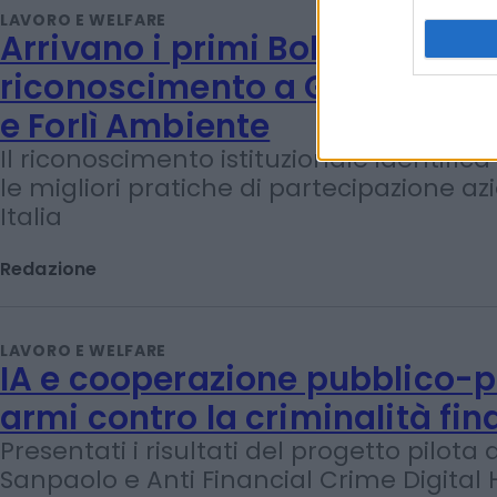
Marco Barbieri
LAVORO E WELFARE
Arrivano i primi Bollini Cnel:
riconoscimento a Generali, A
e Forlì Ambiente
Il riconoscimento istituzionale identifica
le migliori pratiche di partecipazione az
Italia
Redazione
LAVORO E WELFARE
IA e cooperazione pubblico-p