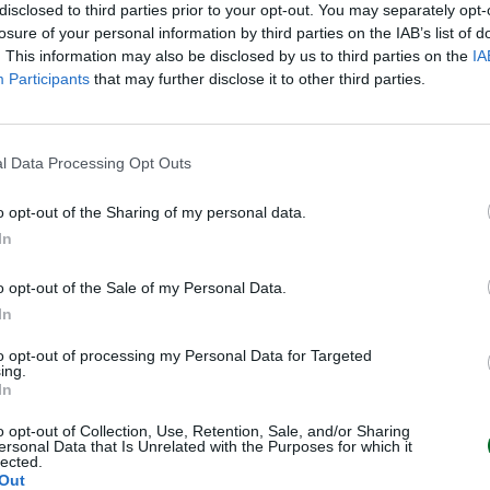
disclosed to third parties prior to your opt-out. You may separately opt-
losure of your personal information by third parties on the IAB’s list of
a prova è
. This information may also be disclosed by us to third parties on the
IA
ro. Non
Participants
that may further disclose it to other third parties.
rtificato
l Data Processing Opt Outs
o opt-out of the Sharing of my personal data.
In
asto: è
o opt-out of the Sale of my Personal Data.
In
a opaco
denred, su
to opt-out of processing my Personal Data for Targeted
ing.
rbativa
In
olio degli
o opt-out of Collection, Use, Retention, Sale, and/or Sharing
ttere i
ersonal Data that Is Unrelated with the Purposes for which it
lected.
Out