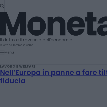
SKIP
TO
Moneta
CONTENT
Il dritto e il rovescio dell'economia
Diretto da Tommaso Cerno
Menu
LAVORO E WELFARE
Nell’Europa in panne a fare tilt
fiducia