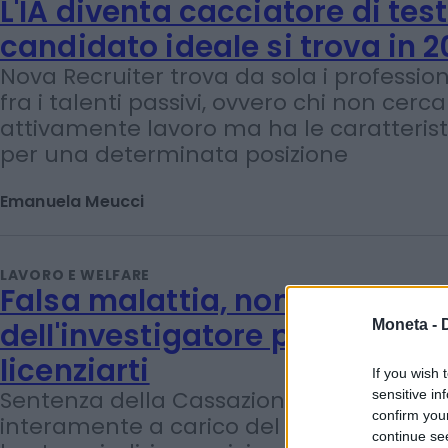
Emanuela Meucci
LAVORO E WELFARE
L'IA diventa cacciatore di teste
candidato ideale si trova in 2
Nova Recruiter trova da sola i professioni
fra i talenti passivi, ovvero chi non cerca
attivamente lavoro ma ha le caratterist
per una determinata posizione
Emanuela Meucci
Moneta -
LAVORO E WELFARE
If you wish 
Falsa malattia, non bastano l
sensitive in
dell'investigatore privato per
confirm you
continue se