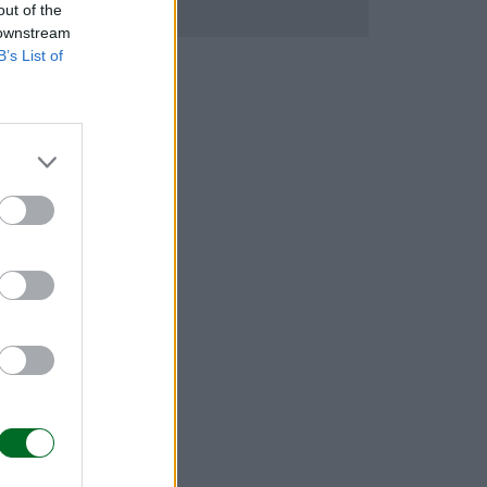
out of the
 downstream
B’s List of