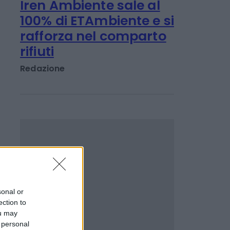
Emanuela Meucci
IMPRESA E MANAGEMENT
Iren Ambiente sale al
100% di ETAmbiente e si
rafforza nel comparto
rifiuti
Redazione
sonal or
ection to
ou may
 personal