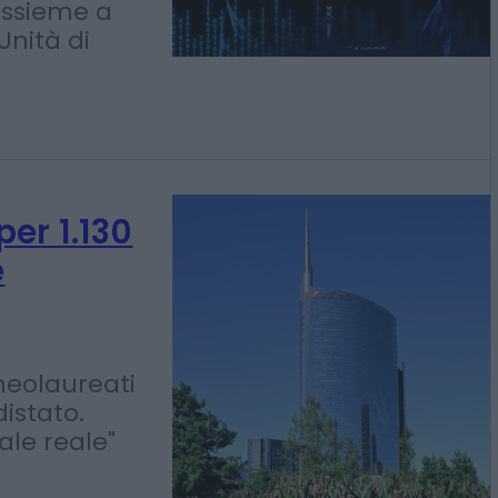
anziaria
di Intesa
 Hub
assieme a
Unità di
er 1.130
e
neolaureati