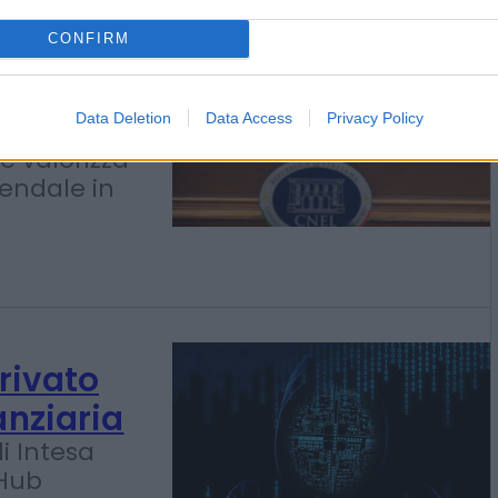
CONFIRM
Data Deletion
Data Access
Privacy Policy
sm Rieti
 e valorizza
iendale in
rivato