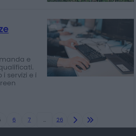
istato.
ale reale"
ze
domanda e
qualificati.
 servizi e i
green