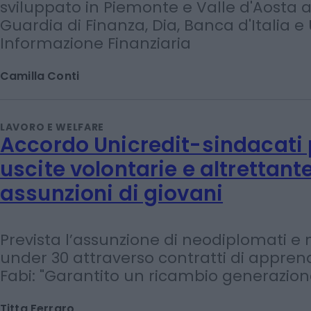
armi contro la criminalità fin
Presentati i risultati del progetto pilota 
Sanpaolo e Anti Financial Crime Digital
sviluppato in Piemonte e Valle d'Aosta 
Guardia di Finanza, Dia, Banca d'Italia e 
Informazione Finanziaria
Camilla Conti
LAVORO E WELFARE
Accordo Unicredit-sindacati p
uscite volontarie e altrettant
assunzioni di giovani
Prevista l’assunzione di neodiplomati e 