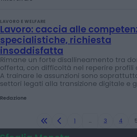
under 30 attraverso contratti di apprend
Fabi: "Garantito un ricambio generazion
Titta Ferraro
LAVORO E WELFARE
Lavoro: caccia alle competen
specialistiche, richiesta
insoddisfatta
Rimane un forte disallineamento tra 
offerta, con difficoltà nel reperire profili 
A trainare le assunzioni sono soprattutto i
settori legati alla transizione digitale e 
Redazione