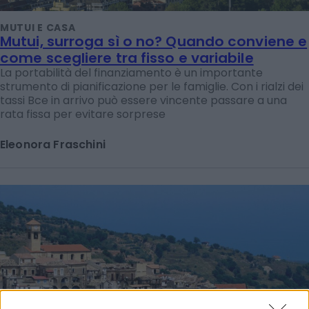
MUTUI E CASA
Mutui, surroga sì o no? Quando conviene e
come scegliere tra fisso e variabile
La portabilità del finanziamento è un importante
strumento di pianificazione per le famiglie. Con i rialzi dei
tassi Bce in arrivo può essere vincente passare a una
rata fissa per evitare sorprese
Eleonora Fraschini