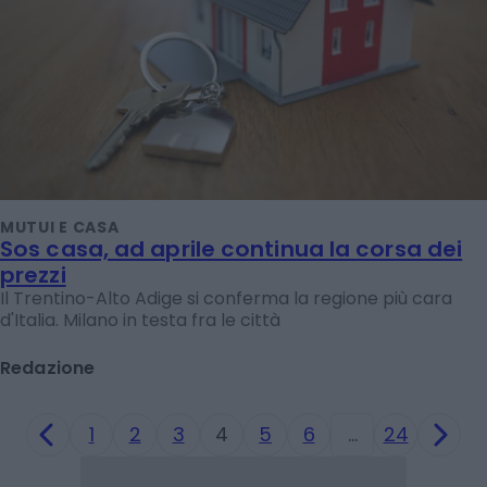
MUTUI E CASA
Sos casa, ad aprile continua la corsa dei
prezzi
Il Trentino-Alto Adige si conferma la regione più cara
d'Italia. Milano in testa fra le città
Redazione
1
2
3
4
5
6
…
24