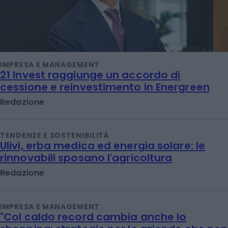
IMPRESA E MANAGEMENT
21 Invest raggiunge un accordo di
cessione e reinvestimento in Energreen
Redazione
TENDENZE E SOSTENIBILITÀ
Ulivi, erba medica ed energia solare: le
rinnovabili sposano l'agricoltura
Redazione
IMPRESA E MANAGEMENT
"Col caldo record cambia anche lo