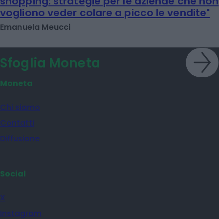
shopping: strategie per le aziende che non
vogliono veder colare a picco le vendite"
Emanuela Meucci
Sfoglia Moneta
Moneta
Chi siamo
Contatti
Diffusione
Social
X
Instagram