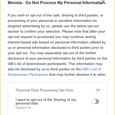
Moneta -
Do Not Process My Personal Information
If you wish to opt-out of the sale, sharing to third parties, or
processing of your personal or sensitive information for
targeted advertising by us, please use the below opt-out
section to confirm your selection. Please note that after your
opt-out request is processed you may continue seeing
interest-based ads based on personal information utilized by
MUTUI E CASA
us or personal information disclosed to third parties prior to
Boom di stranieri a caccia di case in Italia:
your opt-out. You may separately opt-out of the further
l'identikit dell'alloggio dei sogni
disclosure of your personal information by third parties on the
La domanda più forte arriva dagli Usa. Crescono piccoli
IAB’s list of downstream participants. This information may
borghi, Maremma, Monferrato e Lunigiana. il 44% spende
also be disclosed by us to third parties on the
IAB’s List of
meno di 100 mila euro
Downstream Participants
that may further disclose it to other
third parties.
Emanuela Meucci
Personal Data Processing Opt Outs
I want to opt-out of the Sharing of my
personal data.
Opted In