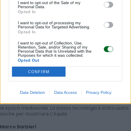
I want to opt-out of the Sale of my
Personal Data.
Opted In
I want to opt-out of processing my
Personal Data for Targeted Advertising.
Opted In
I want to opt-out of Collection, Use,
Retention, Sale, and/or Sharing of my
Personal Data that Is Unrelated with the
Purposes for which it was collected.
Opted Out
CONFIRM
MUTUI E CASA
Italia gran maestra del salvataggio di
immobili storici distrutti dal sisma
Data Deletion
Data Access
Privacy Policy
La Ingenium di Foligno è stata premiata dall’Università di
Berkeley per l’intervento sul Palazzo Comunale di Norcia,
di epoca medioevale. La stessa tecnologia è stata usata
anche per ricostruire L’Aquila
Marco Barbieri